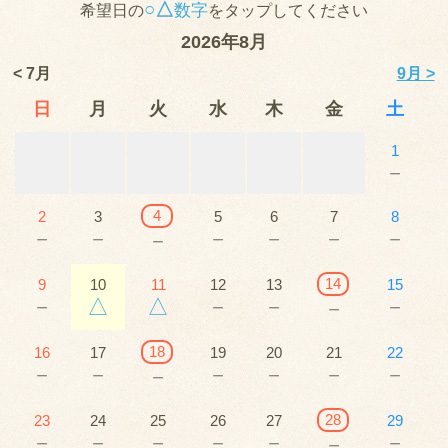
○△
数字
希望日の
をタップしてください
2026年8月
< 7月
9月 >
日
月
火
水
木
金
土
1
－
4
2
3
5
6
7
8
－
－
－
－
－
－
－
14
9
10
11
12
13
15
－
△
△
－
－
－
－
18
16
17
19
20
21
22
－
－
－
－
－
－
－
28
23
24
25
26
27
29
－
－
－
－
－
－
－