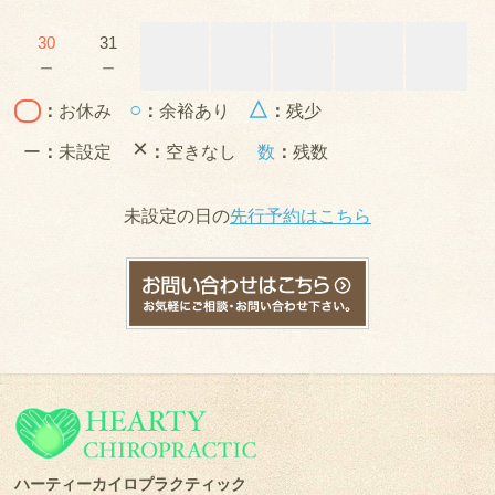
30
31
－
－
○
△
：
お休み
：
余裕あり
：
残少
×
ー
：
未設定
：
空きなし
数
：
残数
未設定の日の
先行予約はこちら
ハーティーカイロプラクティック