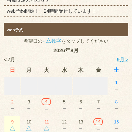
web予約開始！ 24時間受付しています！
web予約
○△
数字
希望日の
をタップしてください
2026年8月
< 7月
9月 >
日
月
火
水
木
金
土
1
－
4
2
3
5
6
7
8
－
－
－
－
－
－
－
14
9
10
11
12
13
15
△
△
△
－
－
－
－