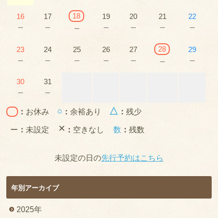
18
16
17
19
20
21
22
－
－
－
－
－
－
－
28
23
24
25
26
27
29
－
－
－
－
－
－
－
30
31
－
－
○
△
：
お休み
：
余裕あり
：
残少
×
ー
：
未設定
：
空きなし
数
：
残数
未設定の日の
先行予約はこちら
年別アーカイブ
2025年