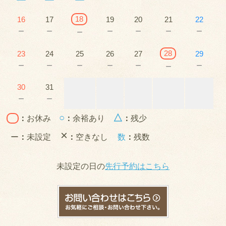
18
16
17
19
20
21
22
－
－
－
－
－
－
－
28
23
24
25
26
27
29
－
－
－
－
－
－
－
30
31
－
－
○
△
：
お休み
：
余裕あり
：
残少
×
ー
：
未設定
：
空きなし
数
：
残数
未設定の日の
先行予約はこちら