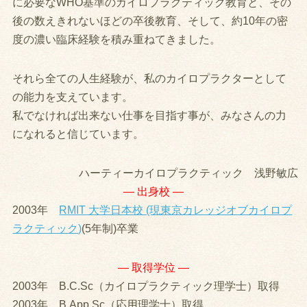
に必要なWHO基準のカイロプラクティック教育と、その
後の数えきれないほどの卒後教育、そして、約10年の密
度の濃い臨床経験を積み重ねてきました。
それら全ての人生経験が、私のカイロプラクターとして
の能力を支えています。
私でなければ出来ない仕事を目指す事が、みなさんの力
になれると信じています。
ハーティーカイロプラクティック 浅野敏広
— 出身校 —
2003年
RMIT 大学日本校 (現東京カレッジオブカイロプ
ラクティック)
(5年制)卒業
— 取得学位 —
2003年 B.C.Sc（カイロプラクティック理学士）取得
2003年 B.App.Sc（応用理学士）取得