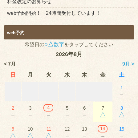
料金改定のお知らせ
web予約開始！ 24時間受付しています！
web予約
○△
数字
希望日の
をタップしてください
2026年8月
< 7月
9月 >
日
月
火
水
木
金
土
1
－
4
2
3
5
6
7
8
－
－
－
－
△
△
－
14
9
10
11
12
13
15
△
△
△
－
－
－
－