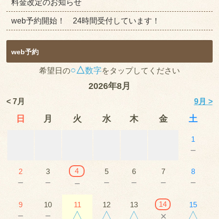
料金改定のお知らせ
web予約開始！ 24時間受付しています！
web予約
○△
数字
希望日の
をタップしてください
2026年8月
< 7月
9月 >
日
月
火
水
木
金
土
1
－
4
2
3
5
6
7
8
－
－
－
－
－
－
－
14
9
10
11
12
13
15
－
－
△
△
△
△
×