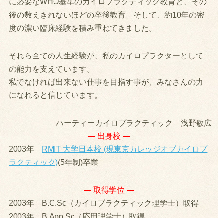
に必要なWHO基準のカイロプラクティック教育と、その
後の数えきれないほどの卒後教育、そして、約10年の密
度の濃い臨床経験を積み重ねてきました。
それら全ての人生経験が、私のカイロプラクターとして
の能力を支えています。
私でなければ出来ない仕事を目指す事が、みなさんの力
になれると信じています。
ハーティーカイロプラクティック 浅野敏広
— 出身校 —
2003年
RMIT 大学日本校 (現東京カレッジオブカイロプ
ラクティック)
(5年制)卒業
— 取得学位 —
2003年 B.C.Sc（カイロプラクティック理学士）取得
2003年 B.App.Sc（応用理学士）取得