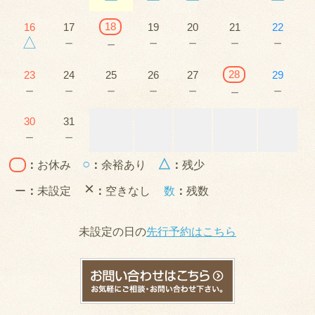
18
16
17
19
20
21
22
△
－
－
－
－
－
－
28
23
24
25
26
27
29
－
－
－
－
－
－
－
30
31
－
－
○
△
：
お休み
：
余裕あり
：
残少
×
ー
：
未設定
：
空きなし
数
：
残数
未設定の日の
先行予約はこちら