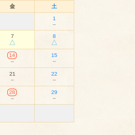
金
土
1
－
7
8
△
△
14
15
－
－
21
22
－
－
28
29
－
－