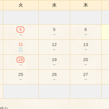
火
水
木
4
5
6
－
－
－
11
12
13
△
－
－
18
19
20
－
－
－
25
26
27
－
－
－
残少