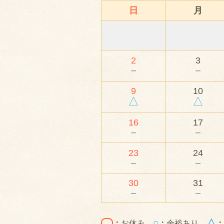
日
月
2
3
－
－
9
10
△
△
16
17
－
－
23
24
－
－
30
31
－
－
○
△
：
お休み
：
余裕あり
：