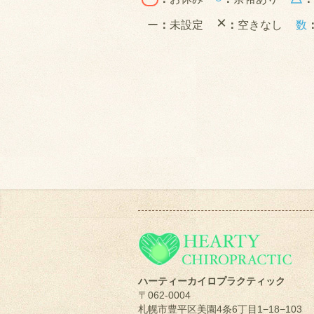
×
ー
：
未設定
：
空きなし
数
ハーティーカイロプラクティック
〒062-0004
札幌市豊平区美園4条6丁目1−18−103