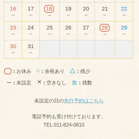
16
17
18
19
20
21
22
－
－
－
－
－
－
－
23
24
25
26
27
28
29
－
－
－
－
－
－
－
30
31
－
－
○
△
：
お休み
：
余裕あり
：
残少
×
ー
：
未設定
：
空きなし
数
：
残数
未設定の日の
先行予約はこちら
電話予約も受け付けております。
TEL 011-824-0810