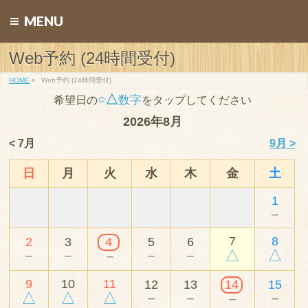
MENU
Web予約 (24時間受付)
HOME
»
Web予約 (24時間受付)
○△
数字
希望日の
をタップしてください
2026年8月
< 7月
9月 >
日
月
火
水
木
金
土
1
－
7
8
2
3
4
5
6
－
－
－
－
△
△
－
9
10
11
12
13
14
15
△
△
△
－
－
－
－