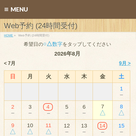
MENU
Web予約 (24時間受付)
HOME
»
Web予約 (24時間受付)
○△
数字
希望日の
をタップしてください
2026年8月
< 7月
9月 >
日
月
火
水
木
金
土
1
－
7
8
2
3
4
5
6
－
－
－
－
△
△
－
9
10
11
12
13
14
15
△
△
△
－
－
－
－