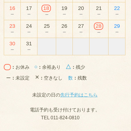
16
17
18
19
20
21
22
－
－
－
－
－
－
－
23
24
25
26
27
28
29
－
－
－
－
－
－
－
30
31
－
－
○
△
：
お休み
：
余裕あり
：
残少
×
ー
：
未設定
：
空きなし
数
：
残数
未設定の日の
先行予約はこちら
電話予約も受け付けております。
TEL 011-824-0810