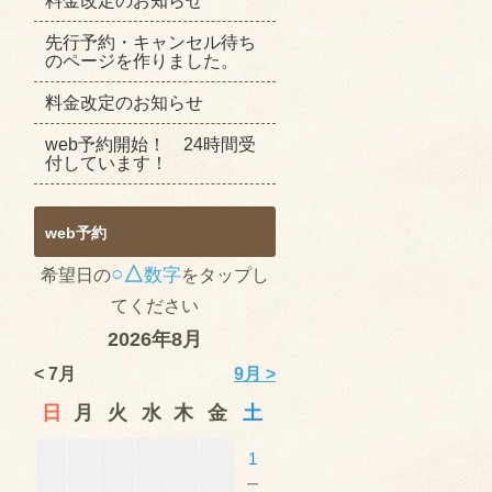
料金改定のお知らせ
先行予約・キャンセル待ち
のページを作りました。
料金改定のお知らせ
web予約開始！ 24時間受
付しています！
web予約
○△
数字
希望日の
をタップし
てください
2026年8月
< 7月
9月 >
日
月
火
水
木
金
土
1
－