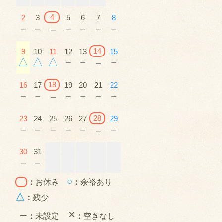
4
2
3
5
6
7
8
－
－
－
－
－
－
－
14
9
10
11
12
13
15
△
△
△
－
－
－
－
18
16
17
19
20
21
22
－
－
－
－
－
－
－
28
23
24
25
26
27
29
－
－
－
－
－
－
－
30
31
－
－
○
：
お休み
：
余裕あり
△
：
残少
×
ー
：
未設定
：
空きなし