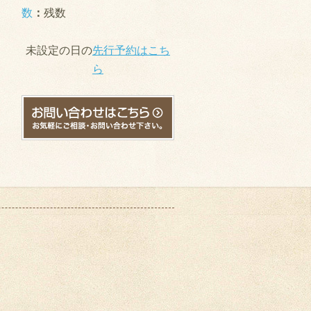
数
：
残数
未設定の日の
先行予約はこち
ら