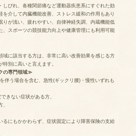
・しびれ、各種関節痛など運動器疾患系にすぐれた効
経を介して内臓機能改善、ストレス緩和の作用もあり
眠りが浅い、疲れやすい、自律神経失調、内蔵機能低
た、スポーツの競技能力向上や健康管理にも利用可能
領域に該当する方は、非常に高い改善効果を感じる方
が特別に高いと言えます。
クの専門領域≫
を伴う場合を含む、急性(ギックリ腰)・慢性いずれも
定できない症状がある方、
方、
いるにもかかわらず、症状固定により障害保険の支給