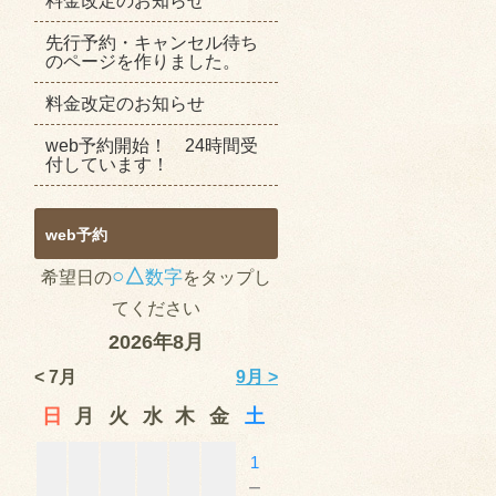
料金改定のお知らせ
先行予約・キャンセル待ち
のページを作りました。
料金改定のお知らせ
web予約開始！ 24時間受
付しています！
web予約
○△
数字
希望日の
をタップし
てください
2026年8月
< 7月
9月 >
日
月
火
水
木
金
土
1
－