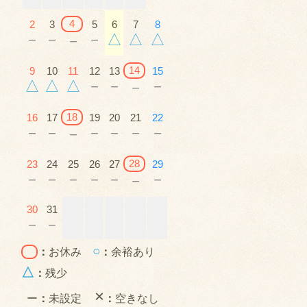
4
2
3
5
6
7
8
－
－
－
△
△
△
－
14
9
10
11
12
13
15
△
△
△
－
－
－
－
18
16
17
19
20
21
22
－
－
－
－
－
－
－
28
23
24
25
26
27
29
－
－
－
－
－
－
－
30
31
－
－
○
：
お休み
：
余裕あり
△
：
残少
×
ー
：
未設定
：
空きなし