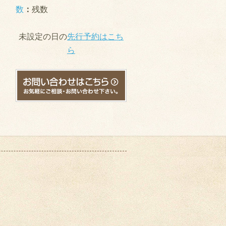
数
：
残数
未設定の日の
先行予約はこち
ら