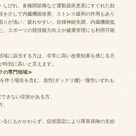
・しびれ、各種関節痛など運動器疾患系にすぐれた効
経を介して内臓機能改善、ストレス緩和の作用もあり
眠りが浅い、疲れやすい、自律神経失調、内蔵機能低
た、スポーツの競技能力向上や健康管理にも利用可能
領域に該当する方は、非常に高い改善効果を感じる方
が特別に高いと言えます。
クの専門領域≫
を伴う場合を含む、急性(ギックリ腰)・慢性いずれも
定できない症状がある方、
方、
いるにもかかわらず、症状固定により障害保険の支給