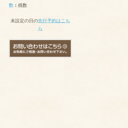
数
：
残数
未設定の日の
先行予約はこち
ら