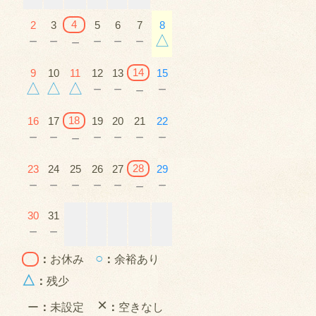
4
2
3
5
6
7
8
－
－
－
－
－
△
－
14
9
10
11
12
13
15
△
△
△
－
－
－
－
18
16
17
19
20
21
22
－
－
－
－
－
－
－
28
23
24
25
26
27
29
－
－
－
－
－
－
－
30
31
－
－
○
：
お休み
：
余裕あり
△
：
残少
×
ー
：
未設定
：
空きなし