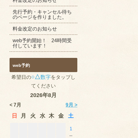
料金改定のお知らせ
先行予約・キャンセル待ち
のページを作りました。
料金改定のお知らせ
web予約開始！ 24時間受
付しています！
web予約
○△
数字
希望日の
をタップし
てください
2026年8月
< 7月
9月 >
日
月
火
水
木
金
土
1
－