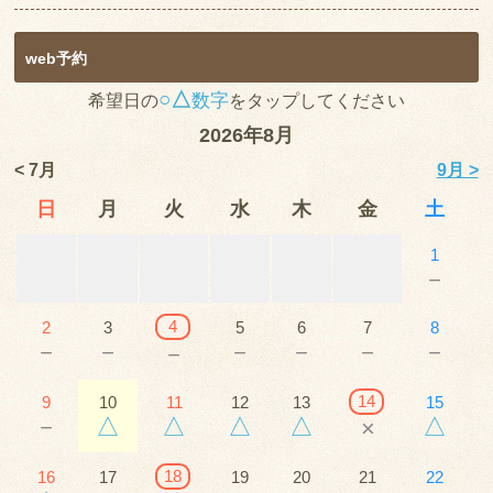
web予約
○△
数字
希望日の
をタップしてください
2026年8月
< 7月
9月 >
日
月
火
水
木
金
土
1
－
4
2
3
5
6
7
8
－
－
－
－
－
－
－
14
9
10
11
12
13
15
－
△
△
△
△
△
×
18
16
17
19
20
21
22