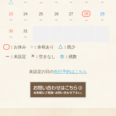
△
－
－
－
－
－
－
28
23
24
25
26
27
29
－
－
－
－
－
－
－
30
31
－
－
○
△
：
お休み
：
余裕あり
：
残少
×
ー
：
未設定
：
空きなし
数
：
残数
未設定の日の
先行予約はこちら